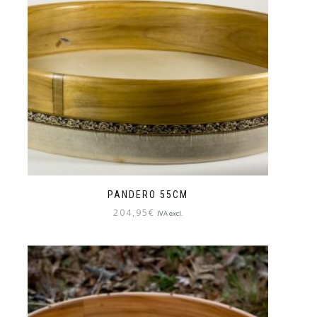
PANDERO 55CM
204,95
€
IVA excl.