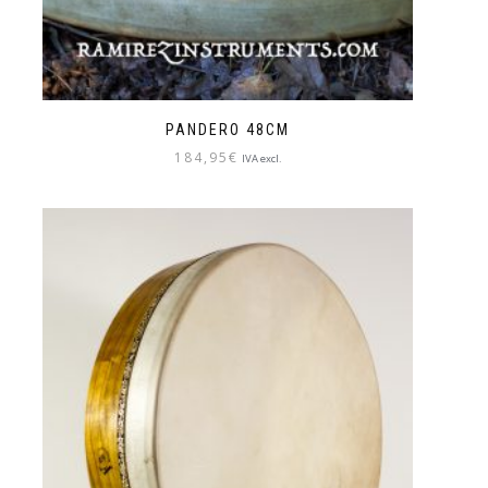
PANDERO 48CM
184,95
€
IVA excl.