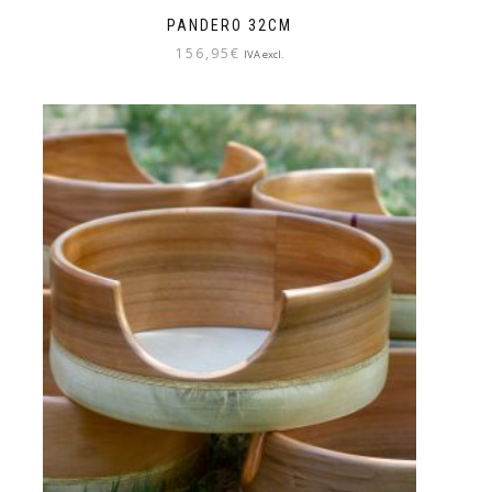
PANDERO 32CM
156,95
€
IVA excl.