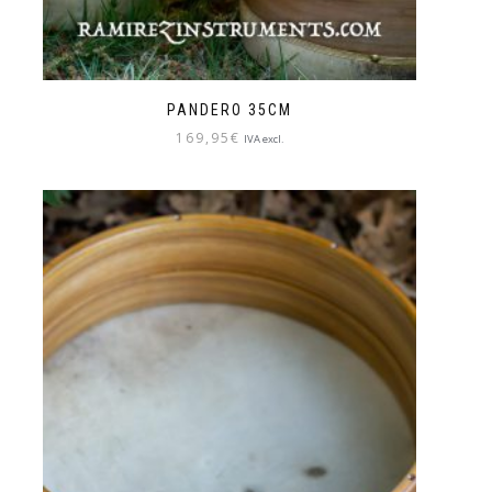
PANDERO 35CM
169,95
€
IVA excl.