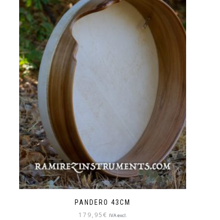
PANDERO 43CM
179,95
€
IVA excl.