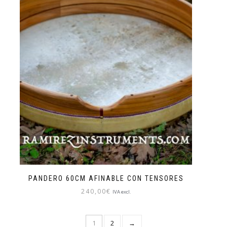
PANDERO 60CM AFINABLE CON TENSORES
240,00
€
IVA excl.
1
2
→