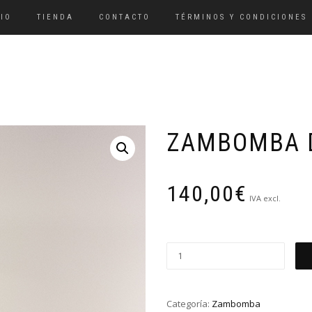
CIO
TIENDA
CONTACTO
TÉRMINOS Y CONDICIONES
ZAMBOMBA 
140,00
€
IVA excl.
Zambomba
de
corcho
cantidad
Categoría:
Zambomba