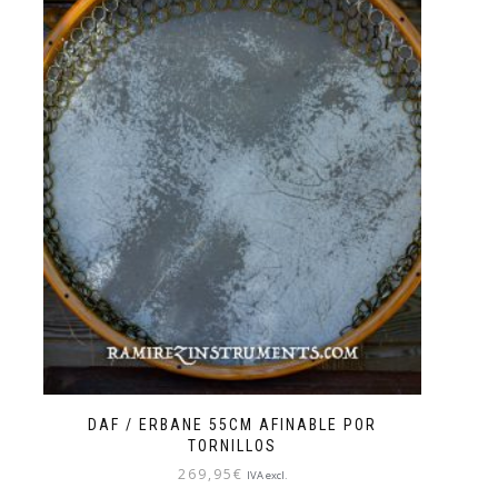
DAF / ERBANE 55CM AFINABLE POR
TORNILLOS
269,95
€
IVA excl.