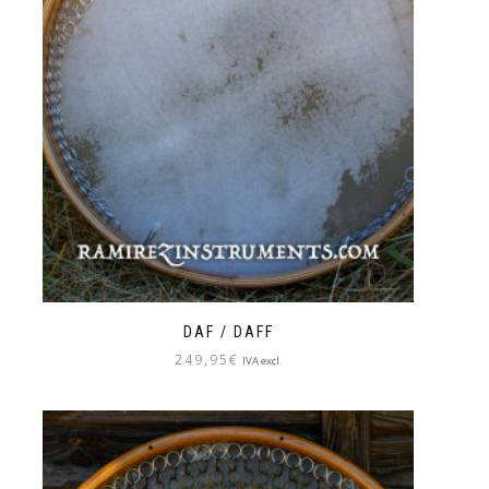
DAF / DAFF
249,95
€
IVA excl.