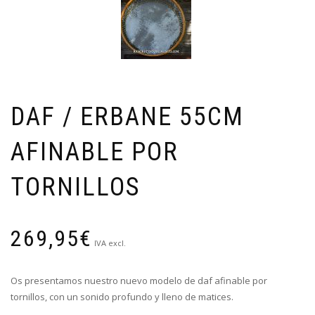
DAF / ERBANE 55CM
AFINABLE POR
TORNILLOS
269,95
€
IVA excl.
Os presentamos nuestro nuevo modelo de daf afinable por
tornillos, con un sonido profundo y lleno de matices.