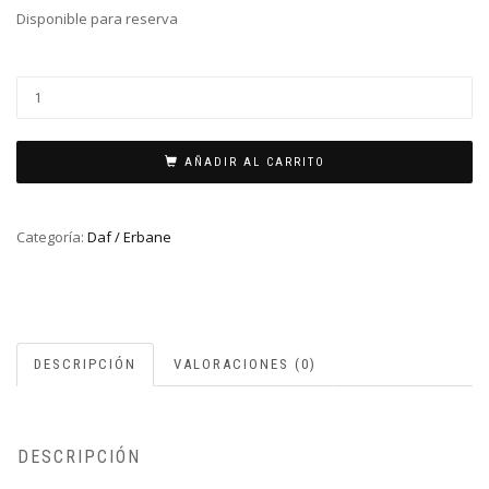
Disponible para reserva
Daf
/
erbane
55cm
AÑADIR AL CARRITO
afinable
por
Categoría:
Daf / Erbane
tornillos
cantidad
DESCRIPCIÓN
VALORACIONES (0)
DESCRIPCIÓN