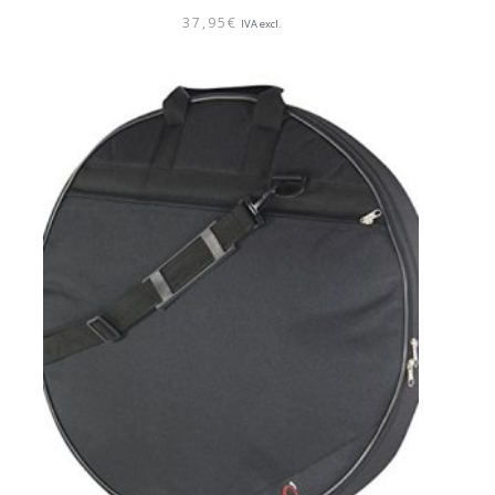
37,95
€
IVA excl.