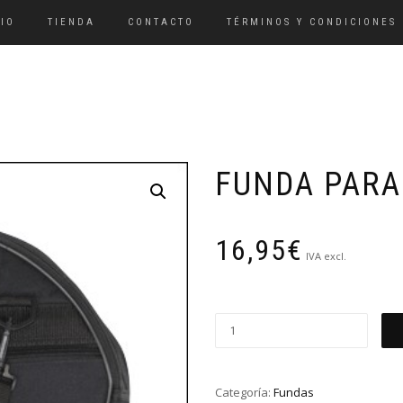
CIO
TIENDA
CONTACTO
TÉRMINOS Y CONDICIONES
FUNDA PARA
16,95
€
IVA excl.
Funda
para
Pandereta
o
Categoría:
Fundas