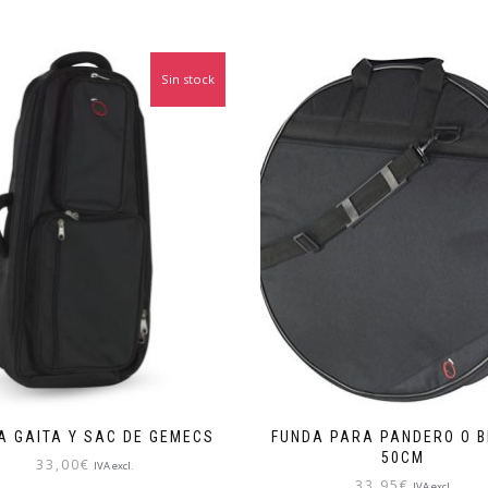
Sin stock
A GAITA Y SAC DE GEMECS
FUNDA PARA PANDERO O B
50CM
33,00
€
IVA excl.
33,95
€
IVA excl.