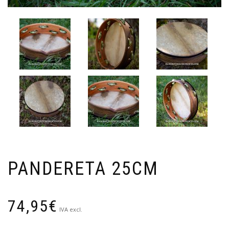
PANDERETA 25CM
74,95
€
IVA excl.